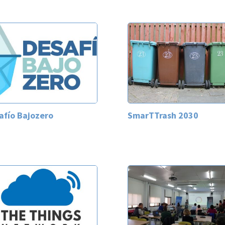
afío Bajozero
SmarTTrash 2030