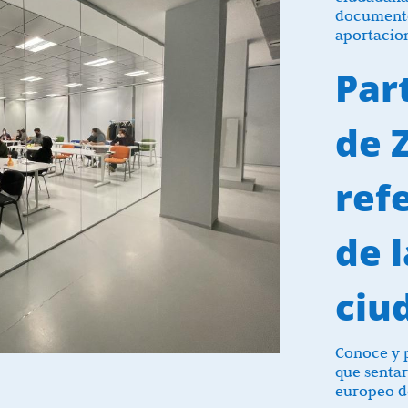
documento 
aportacio
Par
de 
ref
de l
ciu
Conoce y p
que sentar
europeo de