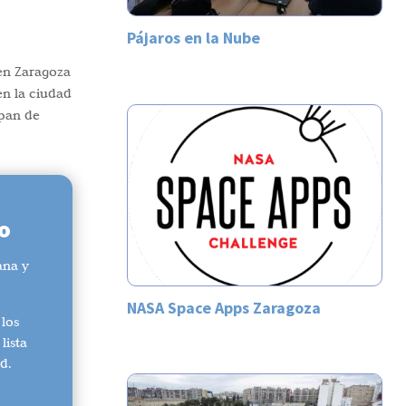
Pájaros en la Nube
 en Zaragoza
en la ciudad
ipan de
o
ana y
NASA Space Apps Zaragoza
 los
lista
d.