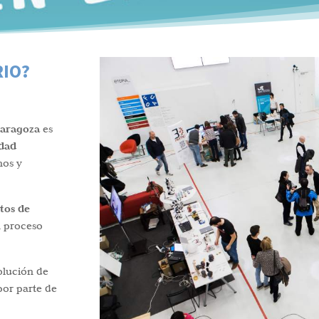
RIO?
Zaragoza
es
idad
nos y
tos de
n proceso
olución de
por parte de