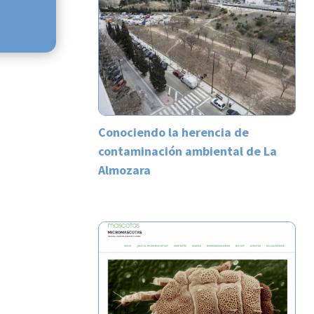
Conociendo la herencia de
contaminación ambiental de La
Almozara