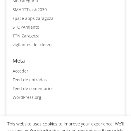
Sin categoría
SMARTTrash2030
space apps zaragoza
STOPAmianto
TTN Zaragoza
vigilantes del cierzo
Meta
Acceder
Feed de entradas
Feed de comentarios
WordPress.org
This website uses cookies to improve your experience. We'll
assume you're ok with this, but you can opt-out if you wish.