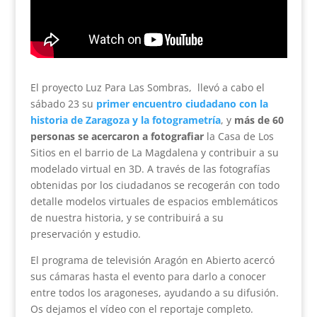
El proyecto Luz Para Las Sombras, llevó a cabo el
sábado 23 su
primer encuentro ciudadano con la
historia de Zaragoza y la fotogrametría
, y
más de 60
personas se acercaron a fotografiar
la Casa de Los
Sitios en el barrio de La Magdalena y contribuir a su
modelado virtual en 3D. A través de las fotografías
obtenidas por los ciudadanos se recogerán con todo
detalle modelos virtuales de espacios emblemáticos
de nuestra historia, y se contribuirá a su
preservación y estudio.
El programa de televisión Aragón en Abierto acercó
sus cámaras hasta el evento para darlo a conocer
entre todos los aragoneses, ayudando a su difusión.
Os dejamos el vídeo con el reportaje completo.