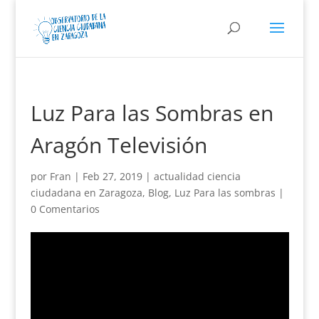
Luz Para las Sombras en
Aragón Televisión
por
Fran
|
Feb 27, 2019
|
actualidad ciencia
ciudadana en Zaragoza
,
Blog
,
Luz Para las sombras
|
0 Comentarios