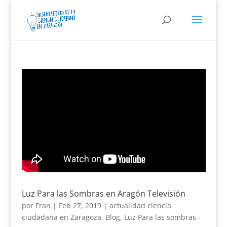
Luz Para las Sombras en Aragón Televisión
por
Fran
|
Feb 27, 2019
|
actualidad ciencia
ciudadana en Zaragoza
,
Blog
,
Luz Para las sombras